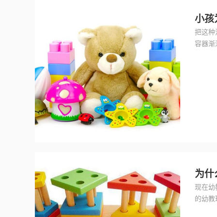
小孩
把这种
容器渐
三角、
为什
现在幼
的幼教
示，现