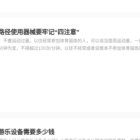
路径使用器械要牢记“四注意”
：不要运动过量。以往经常参加体育锻炼的人，可以适当提高运动量，一
次/分钟为宜，不得超过120次/分钟。以往不经常或者说根本不参加体育锻
适合自己的运动项目。注意二：锻炼前一定要做好准备活动，热身10～1
以预防扭脚脖子、扭腰和对神经的伤害。
游乐设备需要多少钱