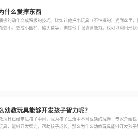
为什么爱摔东西
消极的动作变成积极的技巧。比如让他把小玩具（不怕摔的）扔到盆里，
渐变小，变成小园桶、罐头盒等，训练他手眼协调能力。也可以利用形状
五角星等），投入形状孔洞（方、圆、三角、五角星等），训练他认识形
么幼教玩具能够开发孩子智力呢？
教玩具已经走进孩子中间，成为孩子生活中不可或缺的玩伴，专家介绍说
玩具，能够开发智力，帮助孩子成长，那么为什么幼教玩具能够开发孩子
在很多的幼教玩具是通过结合婴幼儿自身的特点而研发设计生产的，这是