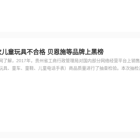
次儿童玩具不合格 贝恩施等品牌上黑榜
网了解，2017年，贵州省工商行政管理局对国内部分网络经营平台上销
玩具、童车、童鞋、儿童电话手表）商品质量进行了抽查检验。本次抽检
易严选、苏宁红孩子、贝贝网等第三方网络经营平台销售的儿童用品（儿
儿童电话手表）