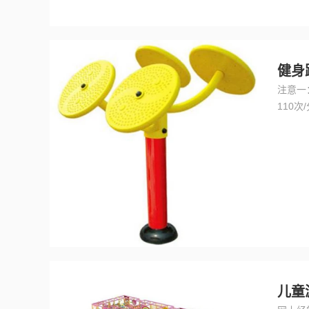
健身
注意一
110
要选择
样做可
儿童