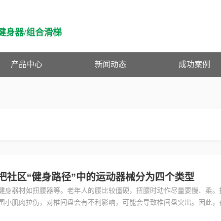
健身器/组合滑梯
产品中心
新闻动态
成功案例
把社区“健身路径”中的运动器械分为四个类型
健身器材如扭腰器等。老年人的腰比较僵硬，扭腰时动作尽量要慢、柔。
围小肌肉拉伤，对椎间盘会有不利影响，可能会导致椎间盘突出。因此，
量力而行，不要极度扭曲自己，尤其不要用力过猛。提示一：在扭腰时，转