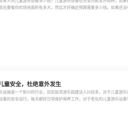
常有人问儿童游乐设备多少钱？儿童游乐设备也分室内和室外两种，如果
首先要看你的场地面积有多大，然后才好确定预算需要多少钱。如果还没
考虑针对的年龄段是多大的小朋友，0-6周岁的没有上小学的，还是3-10
儿童安全，杜绝意外发生
乐设施是一个新兴的行业，目前投资游乐园建设人比较多，对于儿童游乐
设备的安全运行，每天都好日常维护保养工作，对于老化的儿童游乐设备
天做好记录，下面让我们详细介绍一下儿童游乐设备零部件老化过程的分