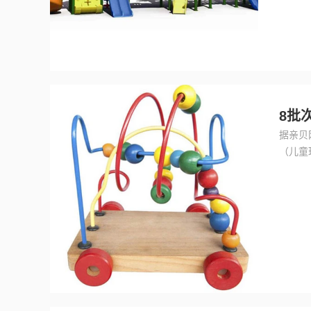
8批
据亲贝
（儿童
购、网
童鞋、