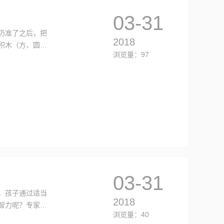
03-31
扔准了之后，把
2018
积木（方、圆、
浏览量：97
状的能力等。
03-31
，孩子通过适当
2018
智力呢？专家表
浏览量：40
幼教玩具能够开