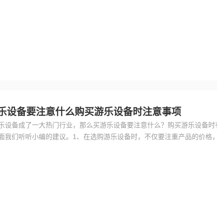
般用3～4秒是安全的，个别老年人可用1～2秒。不要用爆发力。
乐设备要注意什么购买游乐设备时注意事项
乐设备成了一大热门行业，那么买游乐设备要注意什么？购买游乐设备时
面我们听听小编的建议。1、在选购游乐设备时，不仅要注重产品的价格
乐设备的质量，因为这些设备都是给没有自我保护能力的孩子玩的，因此
。