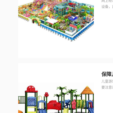
网上经
设备，
么先要
保障
儿童游
要注意
换，每