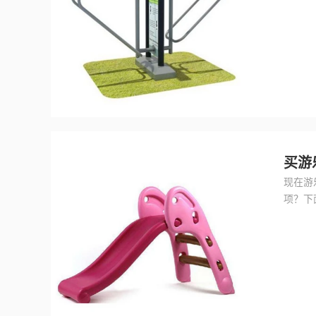
儿，一
买游
现在游
项？下
的是游
的生命